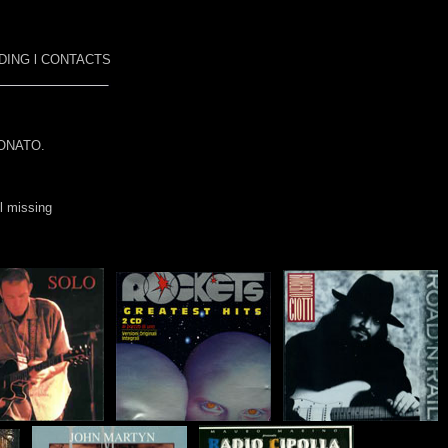
DING
l
CONTACTS
ONATO.
ll missing