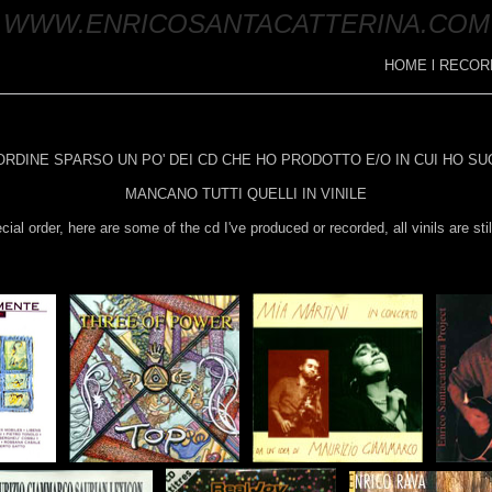
WWW.ENRICOSANTACATTERINA.COM
HOME
l
RECOR
SORDINE SPARSO UN PO' DEI CD CHE HO PRODOTTO E/O IN CUI HO SU
MANCANO TUTTI QUELLI IN VINILE
cial order, here are some of the cd I've produced or recorded, all vinils are sti